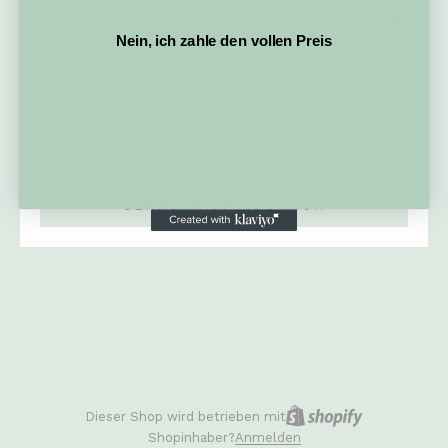
gerne per Email unter info@miez-pieps.de. Oder trage
dich in den Newsletter ein und erfahre als erstes,
Nein, ich zahle den vollen Preis
wenn es wieder weitergeht. Wir freuen uns auf dich!
:-)
BENACHRICHTIGE MICH
Dieser Shop wird betrieben mit
Shopinhaber?
Anmelden